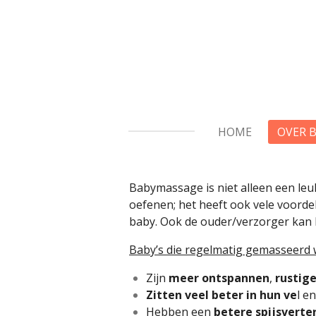
Ga
direct
naar
de
hoofdinhoud
HOME
OVER 
Babymassage is niet alleen een leu
oefenen; het heeft ook vele voorde
baby. Ook de ouder/verzorger kan
Baby’s die regelmatig gemasseerd 
Zijn
meer ontspannen
,
rustige
Zitten veel beter in hun ve
l e
Hebben een
betere spijsverte