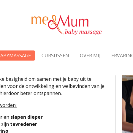
BABYMASSAGE
CURSUSSEN
OVER MIJ
ERVARIN
ke bezigheid om samen met je baby uit te
len voor de ontwikkeling en welbevinden van je
 hierdoor beter ontspannen.
worden:
r
en
slapen dieper
n zijn
tevredener
ring