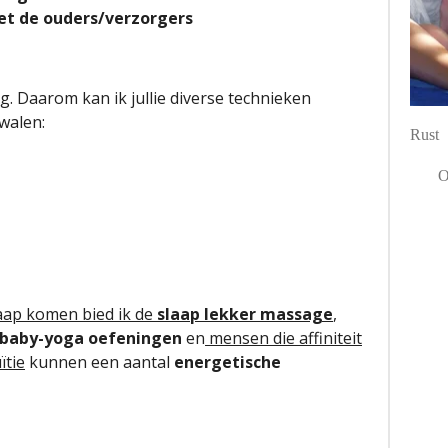
et de ouders/verzorgers
ig
. Daarom kan ik jullie diverse technieken
walen:
Rust
Ont
Li
P
laap komen bied ik de
slaap lekker massage
,
baby-yoga oefeningen
en
mensen die affiniteit
ïtie
kunnen een aantal
energetische