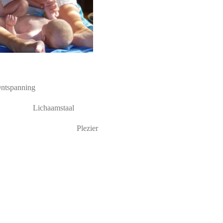
spanning
chaamstaal
lezier